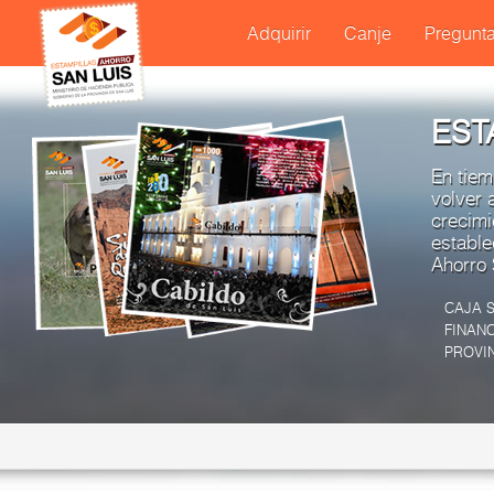
30811470.00001520.00002026-08-07T10:03:00-03:00
Adquirir
Canje
Pregunta
EST
En tiem
volver 
crecimi
estable
Ahorro 
CAJA S
FINANC
PROVIN