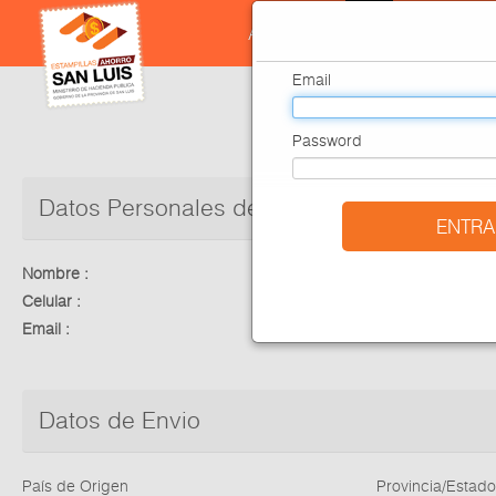
30811470.00001520.00002026-08-07T10:03:00-03:00
Adquirir
Canje
Pregunta
Email
Password
Datos Personales del Titular o Cootitular d
ENTRA
Nombre :
Apellido :
Celular :
Telefono :
Email :
Datos de Envio
País de Origen
Provincia/Estado